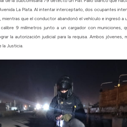
al de la Subcomisaría 79 detectó un Fiat Palio blanco que hac
venida La Plata. Al intentar interceptarlo, dos ocupantes int
 mientras que el conductor abandonó el vehículo e ingresó a una
 calibre 9 milímetros junto a un cargador con municiones, 
ograr la autorización judicial para la requisa. Ambos jóvenes
la Justicia.