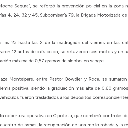
che Segura”, se reforzó la prevención policial en la zona n
rías 4, 24, 32 y 45, Subcomisaría 79, la Brigada Motorizada d
las 23 hasta las 2 de la madrugada del viernes en las call
raron 12 actas de infracción, se retuvieron seis motos y un 
uación máxima de 0,57 gramos de alcohol en sangre.
Plaza Montelpare, entre Pastor Bowdler y Roca, se sumaron 
lemia positiva, siendo la graduación más alta de 0,60 gramo
s vehículos fueron trasladados a los depósitos correspondientes
a cobertura operativa en Cipolletti, que combinó controles de
 secuestro de armas, la recuperación de una moto robada y la 