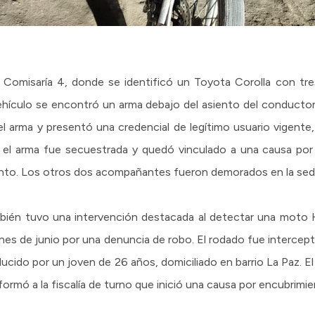
 Comisaría 4, donde se identificó un Toyota Corolla con tr
 vehículo se encontró un arma debajo del asiento del conducto
el arma y presentó una credencial de legítimo usuario vigente
al, el arma fue secuestrada y quedó vinculado a una causa por
iento. Los otros dos acompañantes fueron demorados en la sede 
bién tuvo una intervención destacada al detectar una moto
nes de junio por una denuncia de robo. El rodado fue intercep
ucido por un joven de 26 años, domiciliado en barrio La Paz. E
nformó a la fiscalía de turno que inició una causa por encubrimie