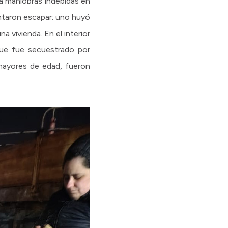
ía maniobras indebidas en
entaron escapar: uno huyó
 vivienda. En el interior
que fue secuestrado por
, mayores de edad, fueron