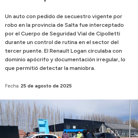
Presupuesto
Un auto con pedido de secuestro vigente por
Boletín Oficial
robo en la provincia de Salta fue interceptado
Compras y licitaciones
por el Cuerpo de Seguridad Vial de Cipolletti
durante un control de rutina en el sector del
Consulta de expedientes
tercer puente. El Renault Logan circulaba con
Consulta de pago a proveedores
dominio apócrifo y documentación irregular, lo
Convocatorias
que permitió detectar la maniobra.
Intranet
Login
Fecha:
25 de agosto de 2025