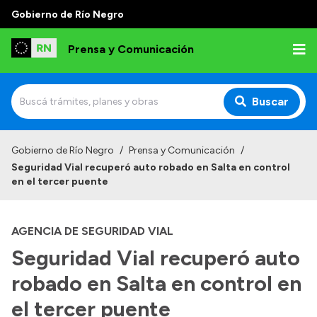
Gobierno de Río Negro
Prensa y Comunicación
Buscar
Inicio
Gobierno de Río Negro
/
Prensa y Comunicación
/
Seguridad Vial recuperó auto robado en Salta en control
Institucional
en el tercer puente
Autoridades
AGENCIA DE SEGURIDAD VIAL
Referentes de prensa
Seguridad Vial recuperó auto
Archivo de noticias
robado en Salta en control en
el tercer puente
Transparencia