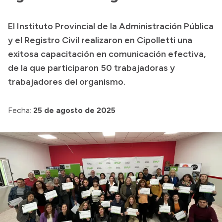
Presupuesto
El Instituto Provincial de la Administración Pública
Boletín Oficial
y el Registro Civil realizaron en Cipolletti una
Compras y licitaciones
exitosa capacitación en comunicación efectiva,
de la que participaron 50 trabajadoras y
Consulta de expedientes
trabajadores del organismo.
Consulta de pago a proveedores
Convocatorias
Fecha:
25 de agosto de 2025
Intranet
Login