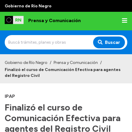
Gobierno de Río Negro
Prensa y Comunicación
Buscar
Inicio
Gobierno de Río Negro
/
Prensa y Comunicación
/
Finalizó el curso de Comunicación Efectiva para agentes
Institucional
del Registro Civil
Autoridades
IPAP
Referentes de prensa
Finalizó el curso de
Archivo de noticias
Comunicación Efectiva para
agentes del Registro Civil
Transparencia