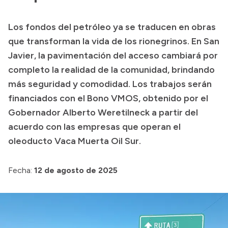
Presupuesto
Los fondos del petróleo ya se traducen en obras
Boletín Oficial
que transforman la vida de los rionegrinos. En San
Compras y licitaciones
Javier, la pavimentación del acceso cambiará por
completo la realidad de la comunidad, brindando
Consulta de expedientes
más seguridad y comodidad. Los trabajos serán
Consulta de pago a proveedores
financiados con el Bono VMOS, obtenido por el
Convocatorias
Gobernador Alberto Weretilneck a partir del
Intranet
acuerdo con las empresas que operan el
Login
oleoducto Vaca Muerta Oil Sur.
Fecha:
12 de agosto de 2025