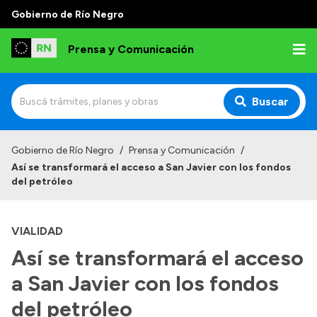
Gobierno de Río Negro
Prensa y Comunicación
Buscar
Inicio
Gobierno de Río Negro
/
Prensa y Comunicación
/
Así se transformará el acceso a San Javier con los fondos
Institucional
del petróleo
Autoridades
VIALIDAD
Referentes de prensa
Así se transformará el acceso
Archivo de noticias
a San Javier con los fondos
del petróleo
Transparencia