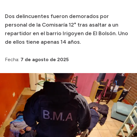
Presupuesto
Dos delincuentes fueron demorados por
Boletín Oficial
personal de la Comisaría 12° tras asaltar a un
Compras y licitaciones
repartidor en el barrio Irigoyen de El Bolsón. Uno
de ellos tiene apenas 14 años.
Consulta de expedientes
Consulta de pago a proveedores
Fecha:
7 de agosto de 2025
Convocatorias
Intranet
Login