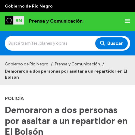
Gobierno de Río Negro
Prensa y Comunicación
Buscar
Inicio
Gobierno de Río Negro
/
Prensa y Comunicación
/
Demoraron a dos personas por asaltar a un repartidor en El
Institucional
Bolsón
Autoridades
POLICÍA
Referentes de prensa
Demoraron a dos personas
Archivo de noticias
por asaltar a un repartidor en
El Bolsón
Transparencia