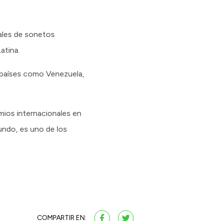
nales de sonetos
atina.
e países como Venezuela,
mios internacionales en
undo, es uno de los
COMPARTIR EN: