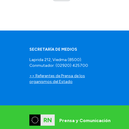
SECRETARÍA DE MEDIOS
Laprida 212, Viedma (8500).
Conmutador: (02920) 425700
>> Referentes de Prensa de los
organismos del Estado
Prensa y Comunicación