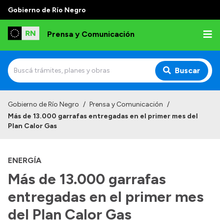
Gobierno de Río Negro
Prensa y Comunicación
Buscar
Inicio
Gobierno de Río Negro
/
Prensa y Comunicación
/
Más de 13.000 garrafas entregadas en el primer mes del
Institucional
Plan Calor Gas
Autoridades
ENERGÍA
Referentes de prensa
Más de 13.000 garrafas
Archivo de noticias
entregadas en el primer mes
del Plan Calor Gas
Transparencia