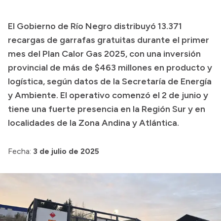
Presupuesto
El Gobierno de Río Negro distribuyó 13.371
Boletín Oficial
recargas de garrafas gratuitas durante el primer
Compras y licitaciones
mes del Plan Calor Gas 2025, con una inversión
provincial de más de $463 millones en producto y
Consulta de expedientes
logística, según datos de la Secretaría de Energía
Consulta de pago a proveedores
y Ambiente. El operativo comenzó el 2 de junio y
Convocatorias
tiene una fuerte presencia en la Región Sur y en
Intranet
localidades de la Zona Andina y Atlántica.
Login
Fecha:
3 de julio de 2025