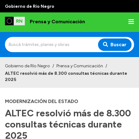
Gobierno de Río Negro
Prensa y Comunicación
Buscar
Inicio
Gobierno de Río Negro
/
Prensa y Comunicación
/
ALTEC resolvió más de 8.300 consultas técnicas durante
Institucional
2025
Autoridades
MODERNIZACIÓN DEL ESTADO
Referentes de prensa
ALTEC resolvió más de 8.300
Archivo de noticias
consultas técnicas durante
2025
Transparencia