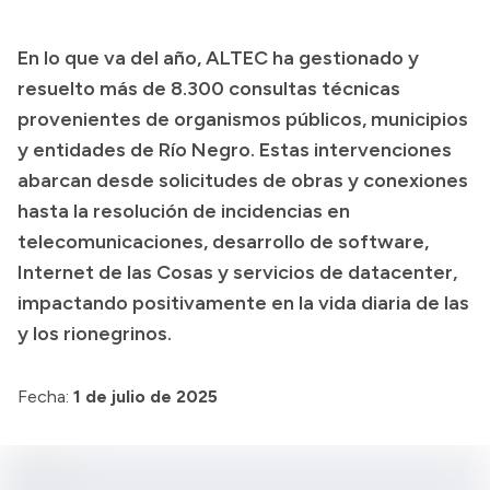
Presupuesto
En lo que va del año, ALTEC ha gestionado y
Boletín Oficial
resuelto más de 8.300 consultas técnicas
Compras y licitaciones
provenientes de organismos públicos, municipios
y entidades de Río Negro. Estas intervenciones
Consulta de expedientes
abarcan desde solicitudes de obras y conexiones
Consulta de pago a proveedores
hasta la resolución de incidencias en
Convocatorias
telecomunicaciones, desarrollo de software,
Intranet
Internet de las Cosas y servicios de datacenter,
Login
impactando positivamente en la vida diaria de las
y los rionegrinos.
Fecha:
1 de julio de 2025