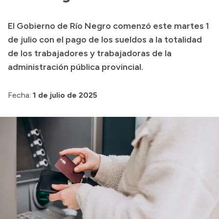
Presupuesto
El Gobierno de Río Negro comenzó este martes 1
Boletín Oficial
de julio con el pago de los sueldos a la totalidad
Compras y licitaciones
de los trabajadores y trabajadoras de la
administración pública provincial.
Consulta de expedientes
Consulta de pago a proveedores
Fecha:
1 de julio de 2025
Convocatorias
Intranet
Login