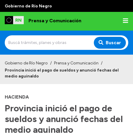
Gobierno de Río Negro
Prensa y Comunicación
Buscar
Inicio
Gobierno de Río Negro
/
Prensa y Comunicación
/
Provincia inició el pago de sueldos y anunció fechas del
Institucional
medio aguinaldo
Autoridades
HACIENDA
Referentes de prensa
Provincia inició el pago de
Archivo de noticias
sueldos y anunció fechas del
medio aguinaldo
Transparencia