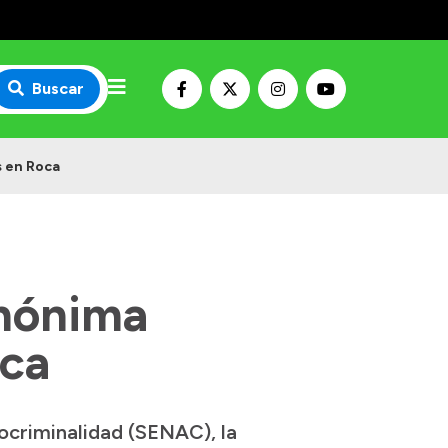
Buscar
 en Roca
nónima
oca
ocriminalidad (SENAC), la