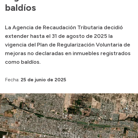
baldíos
Presupuesto
Boletín Oficial
La Agencia de Recaudación Tributaria decidió
Compras y licitaciones
extender hasta el 31 de agosto de 2025 la
Consulta de expedientes
vigencia del Plan de Regularización Voluntaria de
Consulta de pago a proveedores
mejoras no declaradas en inmuebles registrados
como baldíos.
Convocatorias
Intranet
Fecha:
25 de junio de 2025
Login