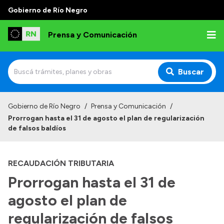
Gobierno de Río Negro
Prensa y Comunicación
Buscar
Inicio
Gobierno de Río Negro
/
Prensa y Comunicación
/
Prorrogan hasta el 31 de agosto el plan de regularización
Institucional
de falsos baldíos
Autoridades
RECAUDACIÓN TRIBUTARIA
Referentes de prensa
Prorrogan hasta el 31 de
Archivo de noticias
agosto el plan de
regularización de falsos
Transparencia