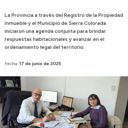
Presupuesto
La Provincia a través del Registro de la Propiedad
Boletín Oficial
Inmueble y el Municipio de Sierra Colorada
Compras y licitaciones
iniciaron una agenda conjunta para brindar
respuestas habitacionales y avanzar en el
Consulta de expedientes
ordenamiento legal del territorio.
Consulta de pago a proveedores
Convocatorias
Fecha:
17 de junio de 2025
Intranet
Login