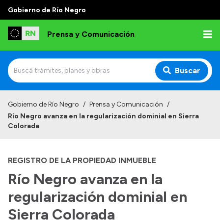
Gobierno de Río Negro
Prensa y Comunicación
Buscar
Inicio
Gobierno de Río Negro
/
Prensa y Comunicación
/
Río Negro avanza en la regularización dominial en Sierra
Institucional
Colorada
Autoridades
REGISTRO DE LA PROPIEDAD INMUEBLE
Referentes de prensa
Río Negro avanza en la
Archivo de noticias
regularización dominial en
Sierra Colorada
Transparencia