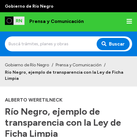
Gobierno de Río Negro
Prensa y Comunicación
Buscar
Inicio
Gobierno de Río Negro
/
Prensa y Comunicación
/
Río Negro, ejemplo de transparencia con la Ley de Ficha
Institucional
Limpia
Autoridades
ALBERTO WERETILNECK
Referentes de prensa
Río Negro, ejemplo de
Archivo de noticias
transparencia con la Ley de
Ficha Limpia
Transparencia