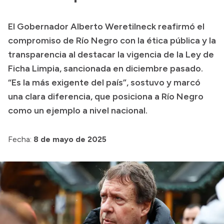
Presupuesto
El Gobernador Alberto Weretilneck reafirmó el
Boletín Oficial
compromiso de Río Negro con la ética pública y la
Compras y licitaciones
transparencia al destacar la vigencia de la Ley de
Ficha Limpia, sancionada en diciembre pasado.
Consulta de expedientes
“Es la más exigente del país”, sostuvo y marcó
Consulta de pago a proveedores
una clara diferencia, que posiciona a Río Negro
Convocatorias
como un ejemplo a nivel nacional.
Intranet
Login
Fecha:
8 de mayo de 2025