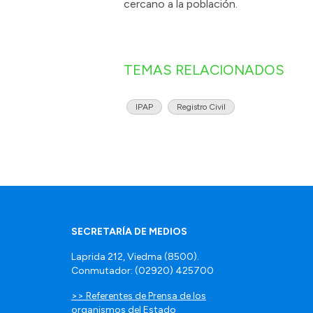
cercano a la población.
TEMAS RELACIONADOS
IPAP
Registro Civil
SECRETARÍA DE MEDIOS
Laprida 212, Viedma (8500).
Conmutador: (02920) 425700
>> Referentes de Prensa de los
organismos del Estado