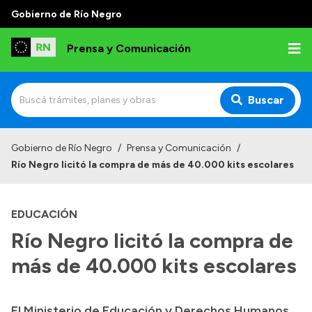
Gobierno de Río Negro
Prensa y Comunicación
Buscar
Inicio
Gobierno de Río Negro
/
Prensa y Comunicación
/
Río Negro licitó la compra de más de 40.000 kits escolares
Institucional
Autoridades
EDUCACIÓN
Referentes de prensa
Río Negro licitó la compra de
Archivo de noticias
más de 40.000 kits escolares
El Ministerio de Educación y Derechos Humanos
Transparencia