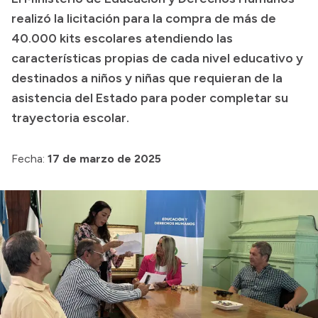
realizó la licitación para la compra de más de
Presupuesto
40.000 kits escolares atendiendo las
Boletín Oficial
características propias de cada nivel educativo y
Compras y licitaciones
destinados a niños y niñas que requieran de la
asistencia del Estado para poder completar su
Consulta de expedientes
trayectoria escolar.
Consulta de pago a proveedores
Convocatorias
Fecha:
17 de marzo de 2025
Intranet
Login