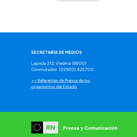
SECRETARÍA DE MEDIOS
Laprida 212, Viedma (8500).
Conmutador: (02920) 425700
>> Referentes de Prensa de los
organismos del Estado
Prensa y Comunicación