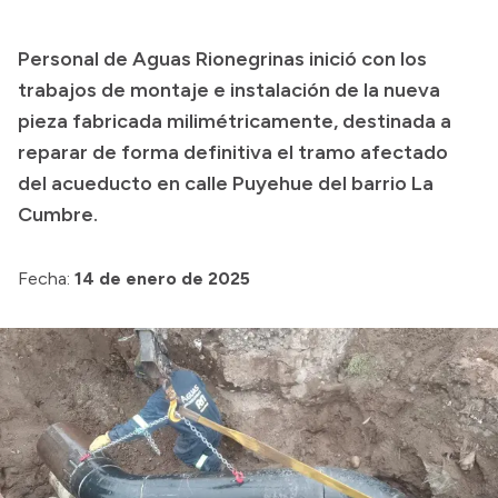
Presupuesto
Personal de Aguas Rionegrinas inició con los
Boletín Oficial
trabajos de montaje e instalación de la nueva
Compras y licitaciones
pieza fabricada milimétricamente, destinada a
reparar de forma definitiva el tramo afectado
Consulta de expedientes
del acueducto en calle Puyehue del barrio La
Consulta de pago a proveedores
Cumbre.
Convocatorias
Intranet
Fecha:
14 de enero de 2025
Login