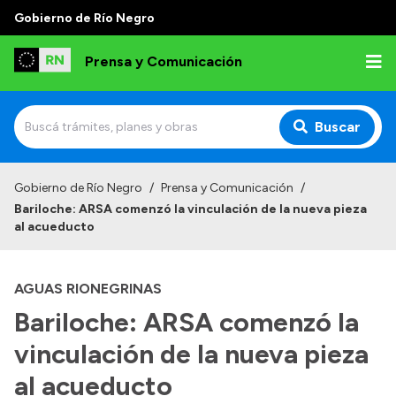
Gobierno de Río Negro
Prensa y Comunicación
Buscar
Inicio
Gobierno de Río Negro
/
Prensa y Comunicación
/
Bariloche: ARSA comenzó la vinculación de la nueva pieza
Institucional
al acueducto
Autoridades
AGUAS RIONEGRINAS
Referentes de prensa
Bariloche: ARSA comenzó la
Archivo de noticias
vinculación de la nueva pieza
al acueducto
Transparencia