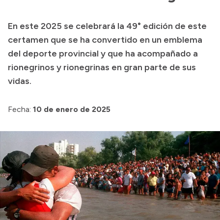
Presupuesto
En este 2025 se celebrará la 49° edición de este
Boletín Oficial
certamen que se ha convertido en un emblema
Compras y licitaciones
del deporte provincial y que ha acompañado a
rionegrinos y rionegrinas en gran parte de sus
Consulta de expedientes
vidas.
Consulta de pago a proveedores
Convocatorias
Fecha:
10 de enero de 2025
Intranet
Login