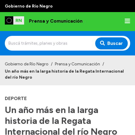
Gobierno de Río Negro
Prensa y Comunicación
Buscar
Inicio
Gobierno de Río Negro
/
Prensa y Comunicación
/
Un año más en la larga historia de la Regata Internacional
Institucional
del río Negro
Autoridades
DEPORTE
Referentes de prensa
Un año más en la larga
Archivo de noticias
historia de la Regata
Internacional del río Negro
Transparencia