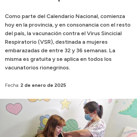
Presupuesto
Como parte del Calendario Nacional, comienza
Boletín Oficial
hoy en la provincia, y en consonancia con el resto
Compras y licitaciones
del país, la vacunación contra el Virus Sincicial
Respiratorio (VSR), destinada a mujeres
Consulta de expedientes
embarazadas de entre 32 y 36 semanas. La
Consulta de pago a proveedores
misma es gratuita y se aplica en todos los
Convocatorias
vacunatorios rionegrinos.
Intranet
Login
Fecha:
2 de enero de 2025