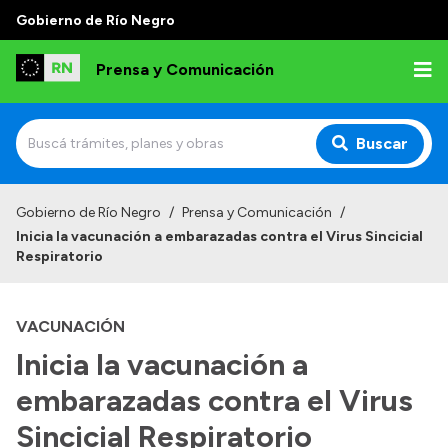
Gobierno de Río Negro
Prensa y Comunicación
Buscar
Inicio
Gobierno de Río Negro
/
Prensa y Comunicación
/
Inicia la vacunación a embarazadas contra el Virus Sincicial
Institucional
Respiratorio
Autoridades
VACUNACIÓN
Referentes de prensa
Inicia la vacunación a
Archivo de noticias
embarazadas contra el Virus
Sincicial Respiratorio
Transparencia