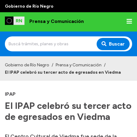
Gobierno de Río Negro
Prensa y Comunicación
Buscar
Inicio
Gobierno de Río Negro
/
Prensa y Comunicación
/
El IPAP celebró su tercer acto de egresados en Viedma
Institucional
Autoridades
IPAP
Referentes de prensa
El IPAP celebró su tercer acto
Archivo de noticias
de egresados en Viedma
El Centro Cultural de Viedma fue sede de la
Transparencia