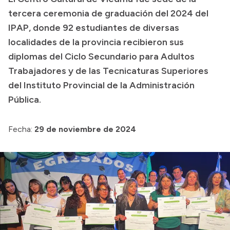
tercera ceremonia de graduación del 2024 del
Presupuesto
IPAP, donde 92 estudiantes de diversas
Boletín Oficial
localidades de la provincia recibieron sus
Compras y licitaciones
diplomas del Ciclo Secundario para Adultos
Trabajadores y de las Tecnicaturas Superiores
Consulta de expedientes
del Instituto Provincial de la Administración
Consulta de pago a proveedores
Pública.
Convocatorias
Intranet
Fecha:
29 de noviembre de 2024
Login