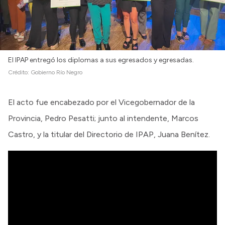
El IPAP entregó los diplomas a sus egresados y egresadas.
Crédito:
Gobierno Río Negro
El acto fue encabezado por el Vicegobernador de la
Provincia, Pedro Pesatti; junto al intendente, Marcos
Castro, y la titular del Directorio de IPAP, Juana Benítez.