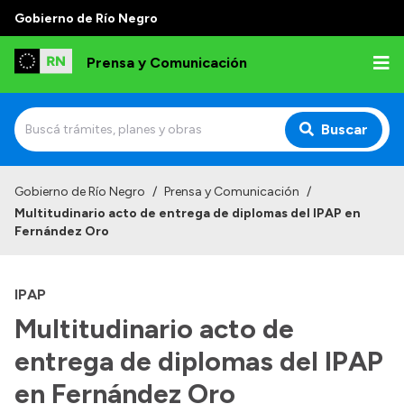
Gobierno de Río Negro
Prensa y Comunicación
Buscar
Inicio
Gobierno de Río Negro
/
Prensa y Comunicación
/
Multitudinario acto de entrega de diplomas del IPAP en
Institucional
Fernández Oro
Autoridades
IPAP
Referentes de prensa
Multitudinario acto de
Archivo de noticias
entrega de diplomas del IPAP
en Fernández Oro
Transparencia