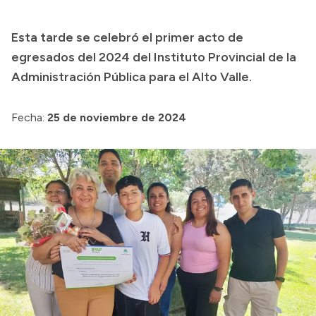
Presupuesto
Esta tarde se celebró el primer acto de
Boletín Oficial
egresados del 2024 del Instituto Provincial de la
Compras y licitaciones
Administración Pública para el Alto Valle.
Consulta de expedientes
Fecha:
25 de noviembre de 2024
Consulta de pago a proveedores
Convocatorias
Intranet
Login