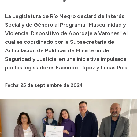
Presupuesto
La Legislatura de Río Negro declaró de Interés
Boletín Oficial
Social y de Género al Programa "Masculinidad y
Compras y licitaciones
Violencia. Dispositivo de Abordaje a Varones" el
cual es coordinado por la Subsecretaría de
Consulta de expedientes
Articulación de Políticas de Ministerio de
Consulta de pago a proveedores
Seguridad y Justicia, en una iniciativa impulsada
Convocatorias
por los legisladores Facundo López y Lucas Pica.
Intranet
Login
Fecha:
25 de septiembre de 2024