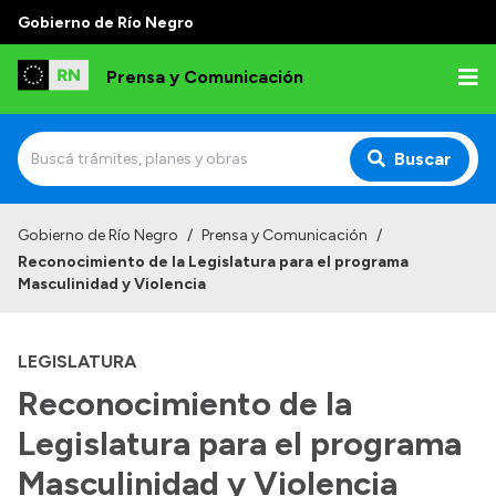
Gobierno de Río Negro
Prensa y Comunicación
Buscar
Inicio
Gobierno de Río Negro
/
Prensa y Comunicación
/
Reconocimiento de la Legislatura para el programa
Institucional
Masculinidad y Violencia
Autoridades
LEGISLATURA
Referentes de prensa
Reconocimiento de la
Archivo de noticias
Legislatura para el programa
Masculinidad y Violencia
Transparencia