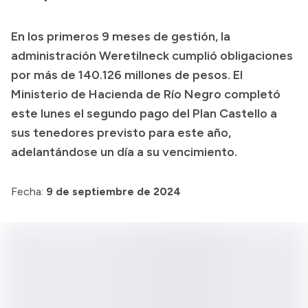
Presupuesto
En los primeros 9 meses de gestión, la
Boletín Oficial
administración Weretilneck cumplió obligaciones
Compras y licitaciones
por más de 140.126 millones de pesos. El
Ministerio de Hacienda de Río Negro completó
Consulta de expedientes
este lunes el segundo pago del Plan Castello a
Consulta de pago a proveedores
sus tenedores previsto para este año,
Convocatorias
adelantándose un día a su vencimiento.
Intranet
Login
Fecha:
9 de septiembre de 2024