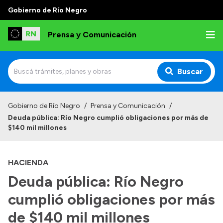
Gobierno de Río Negro
Prensa y Comunicación
Buscar
Inicio
Gobierno de Río Negro
/
Prensa y Comunicación
/
Deuda pública: Río Negro cumplió obligaciones por más de
Institucional
$140 mil millones
Autoridades
HACIENDA
Referentes de prensa
Deuda pública: Río Negro
Archivo de noticias
cumplió obligaciones por más
de $140 mil millones
Transparencia