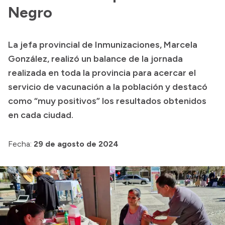
Negro
Presupuesto
Boletín Oficial
La jefa provincial de Inmunizaciones, Marcela
Compras y licitaciones
González, realizó un balance de la jornada
Consulta de expedientes
realizada en toda la provincia para acercar el
Consulta de pago a proveedores
servicio de vacunación a la población y destacó
como “muy positivos” los resultados obtenidos
Convocatorias
en cada ciudad.
Intranet
Login
Fecha:
29 de agosto de 2024