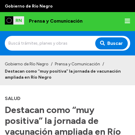
Gobierno de Río Negro
Prensa y Comunicación
Buscar
Inicio
Gobierno de Río Negro
/
Prensa y Comunicación
/
Destacan como “muy positiva” la jornada de vacunación
Institucional
ampliada en Río Negro
Autoridades
SALUD
Referentes de prensa
Destacan como “muy
Archivo de noticias
positiva” la jornada de
vacunación ampliada en Río
Transparencia