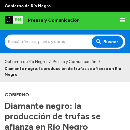
Gobierno de Río Negro
Prensa y Comunicación
Buscar
Inicio
Gobierno de Río Negro
/
Prensa y Comunicación
/
Diamante negro: la producción de trufas se afianza en Río
Institucional
Negro
Autoridades
GOBIERNO
Referentes de prensa
Diamante negro: la
Archivo de noticias
producción de trufas se
afianza en Río Negro
Transparencia