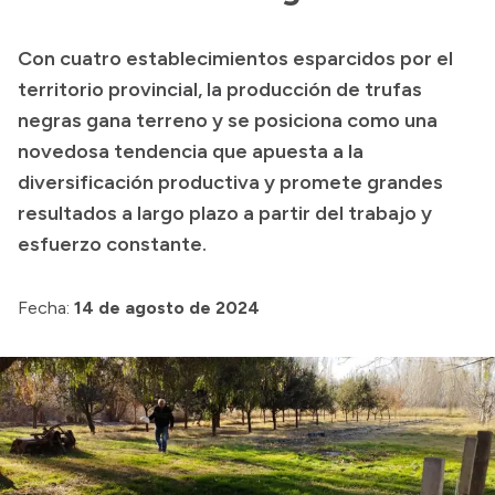
Presupuesto
Con cuatro establecimientos esparcidos por el
Boletín Oficial
territorio provincial, la producción de trufas
Compras y licitaciones
negras gana terreno y se posiciona como una
novedosa tendencia que apuesta a la
Consulta de expedientes
diversificación productiva y promete grandes
Consulta de pago a proveedores
resultados a largo plazo a partir del trabajo y
Convocatorias
esfuerzo constante.
Intranet
Login
Fecha:
14 de agosto de 2024