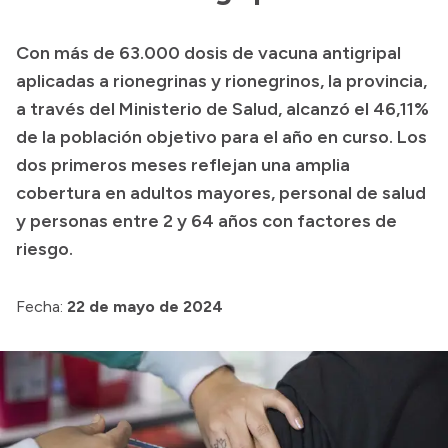
Presupuesto
Con más de 63.000 dosis de vacuna antigripal
Boletín Oficial
aplicadas a rionegrinas y rionegrinos, la provincia,
Compras y licitaciones
a través del Ministerio de Salud, alcanzó el 46,11%
de la población objetivo para el año en curso. Los
Consulta de expedientes
dos primeros meses reflejan una amplia
Consulta de pago a proveedores
cobertura en adultos mayores, personal de salud
Convocatorias
y personas entre 2 y 64 años con factores de
Intranet
riesgo.
Login
Fecha:
22 de mayo de 2024