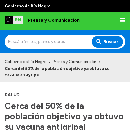
Gobierno de Río Negro
Prensa y Comunicación
Buscar
Inicio
Gobierno de Río Negro
/
Prensa y Comunicación
/
Cerca del 50% de la población objetivo ya obtuvo su
Institucional
vacuna antigripal
Autoridades
SALUD
Referentes de prensa
Cerca del 50% de la
Archivo de noticias
población objetivo ya obtuvo
su vacuna antigripal
Transparencia