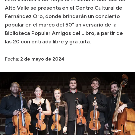
Alto Valle se presenta en el Centro Cultural de
Presupuesto
Fernández Oro, donde brindarán un concierto
Boletín Oficial
popular en el marco del 50° aniversario de la
Compras y licitaciones
Biblioteca Popular Amigos del Libro, a partir de
las 20 con entrada libre y gratuita.
Consulta de expedientes
Consulta de pago a proveedores
Fecha:
2 de mayo de 2024
Convocatorias
Intranet
Login