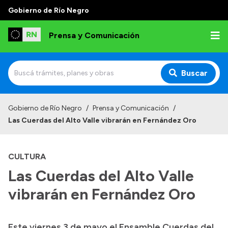
Gobierno de Río Negro
Prensa y Comunicación
Buscar
Inicio
Gobierno de Río Negro
/
Prensa y Comunicación
/
Las Cuerdas del Alto Valle vibrarán en Fernández Oro
Institucional
Autoridades
CULTURA
Referentes de prensa
Las Cuerdas del Alto Valle
Archivo de noticias
vibrarán en Fernández Oro
Este viernes 3 de mayo el Ensamble Cuerdas del
Transparencia