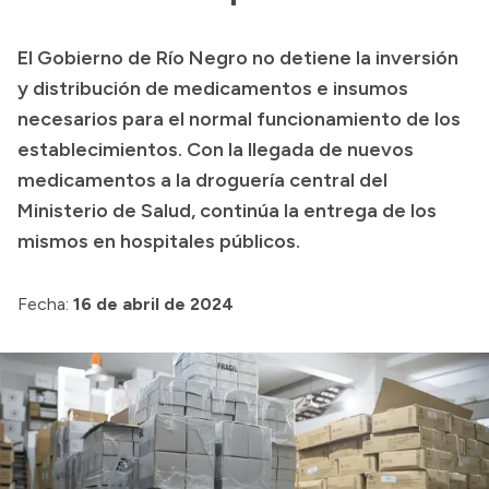
Presupuesto
El Gobierno de Río Negro no detiene la inversión
Boletín Oficial
y distribución de medicamentos e insumos
Compras y licitaciones
necesarios para el normal funcionamiento de los
establecimientos. Con la llegada de nuevos
Consulta de expedientes
medicamentos a la droguería central del
Consulta de pago a proveedores
Ministerio de Salud, continúa la entrega de los
Convocatorias
mismos en hospitales públicos.
Intranet
Login
Fecha:
16 de abril de 2024