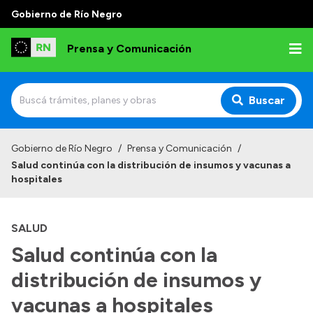
Gobierno de Río Negro
Prensa y Comunicación
Buscar
Inicio
Gobierno de Río Negro
/
Prensa y Comunicación
/
Salud continúa con la distribución de insumos y vacunas a
Institucional
hospitales
Autoridades
SALUD
Referentes de prensa
Salud continúa con la
Archivo de noticias
distribución de insumos y
vacunas a hospitales
Transparencia