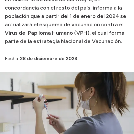
concordancia con el resto del país, informa a la
Presupuesto
población que a partir del 1 de enero del 2024 se
Boletín Oficial
actualizará el esquema de vacunación contra el
Compras y licitaciones
Virus del Papiloma Humano (VPH), el cual forma
parte de la estrategia Nacional de Vacunación.
Consulta de expedientes
Consulta de pago a proveedores
Fecha:
28 de diciembre de 2023
Convocatorias
Intranet
Login