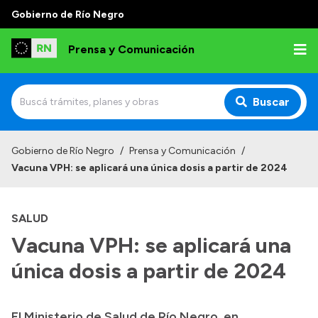
Gobierno de Río Negro
Prensa y Comunicación
Buscar
Inicio
Gobierno de Río Negro
/
Prensa y Comunicación
/
Vacuna VPH: se aplicará una única dosis a partir de 2024
Institucional
Autoridades
SALUD
Referentes de prensa
Vacuna VPH: se aplicará una
Archivo de noticias
única dosis a partir de 2024
El Ministerio de Salud de Río Negro, en
Transparencia