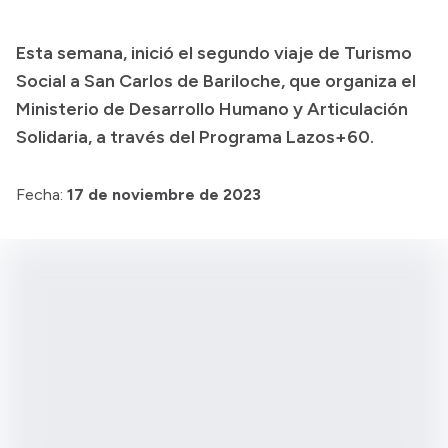
Presupuesto
Esta semana, inició el segundo viaje de Turismo
Boletín Oficial
Social a San Carlos de Bariloche, que organiza el
Compras y licitaciones
Ministerio de Desarrollo Humano y Articulación
Solidaria, a través del Programa Lazos+60.
Consulta de expedientes
Consulta de pago a proveedores
Fecha:
17 de noviembre de 2023
Convocatorias
Intranet
Login