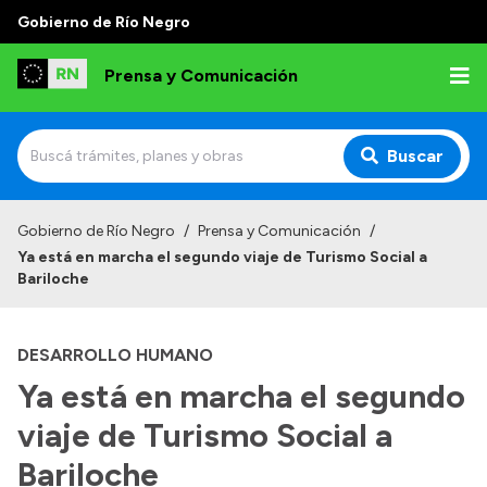
Gobierno de Río Negro
Prensa y Comunicación
Buscar
Inicio
Gobierno de Río Negro
/
Prensa y Comunicación
/
Ya está en marcha el segundo viaje de Turismo Social a
Institucional
Bariloche
Autoridades
DESARROLLO HUMANO
Referentes de prensa
Ya está en marcha el segundo
Archivo de noticias
viaje de Turismo Social a
Bariloche
Transparencia