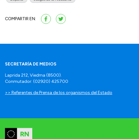
COMPARTIR EN:
SECRETARÍA DE MEDIOS
Laprida 212, Viedma (8500).
Conmutador: (02920) 425700
>> Referentes de Prensa de los organismos del Estado