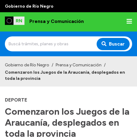
Gobierno de Río Negro
Prensa y Comunicación
Buscar
Inicio
Gobierno de Río Negro
/
Prensa y Comunicación
/
Comenzaron los Juegos de la Araucanía, desplegados en
Institucional
toda la provincia
Autoridades
DEPORTE
Referentes de prensa
Comenzaron los Juegos de la
Archivo de noticias
Araucanía, desplegados en
toda la provincia
Transparencia