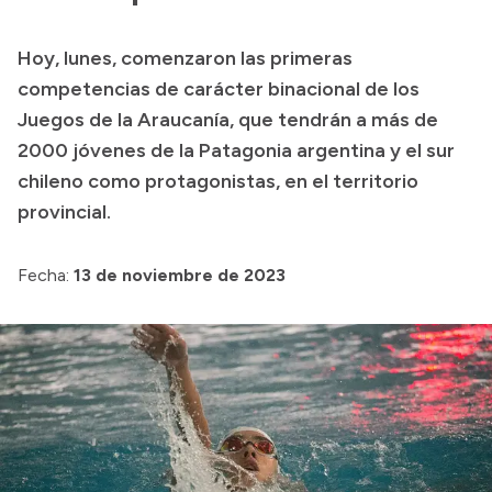
Presupuesto
Hoy, lunes, comenzaron las primeras
Boletín Oficial
competencias de carácter binacional de los
Compras y licitaciones
Juegos de la Araucanía, que tendrán a más de
2000 jóvenes de la Patagonia argentina y el sur
Consulta de expedientes
chileno como protagonistas, en el territorio
Consulta de pago a proveedores
provincial.
Convocatorias
Intranet
Fecha:
13 de noviembre de 2023
Login