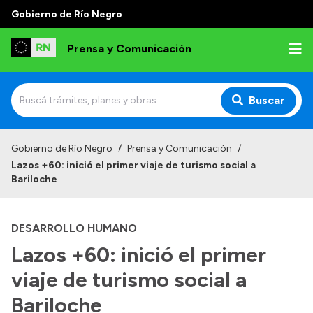
Gobierno de Río Negro
Prensa y Comunicación
Buscar
Inicio
Gobierno de Río Negro
/
Prensa y Comunicación
/
Lazos +60: inició el primer viaje de turismo social a
Institucional
Bariloche
Autoridades
DESARROLLO HUMANO
Referentes de prensa
Lazos +60: inició el primer
Archivo de noticias
viaje de turismo social a
Bariloche
Transparencia