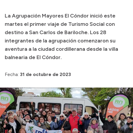
Presupuesto
La Agrupación Mayores El Cóndor inició este
Boletín Oficial
martes el primer viaje de Turismo Social con
Compras y licitaciones
destino a San Carlos de Bariloche. Los 28
integrantes de la agrupación comenzaron su
Consulta de expedientes
aventura a la ciudad cordillerana desde la villa
Consulta de pago a proveedores
balnearia de El Cóndor.
Convocatorias
Intranet
Fecha:
31 de octubre de 2023
Login