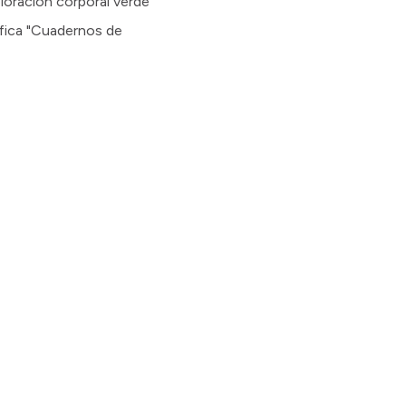
coloración corporal verde
tífica "Cuadernos de