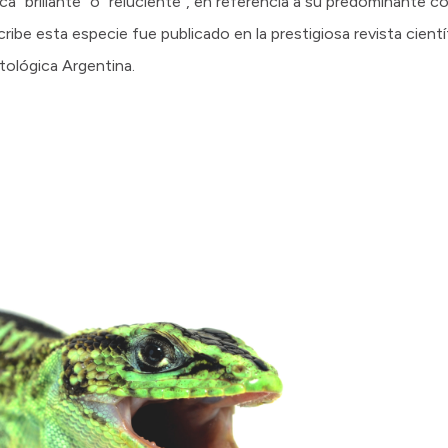
fica "brillante" o "reluciente", en referencia a su predominante 
escribe esta especie fue publicado en la prestigiosa revista cien
tológica Argentina.