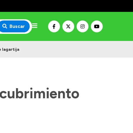
Buscar
 lagartija
scubrimiento