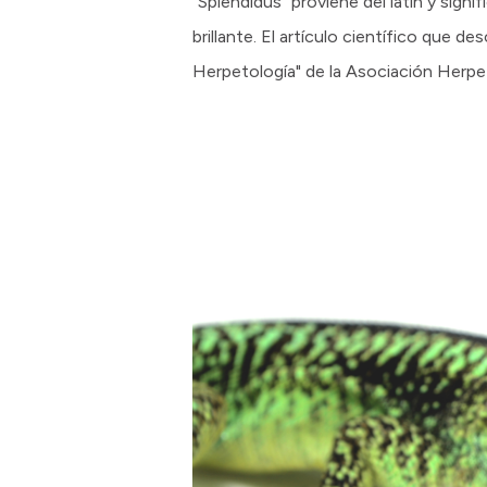
"Splendidus" proviene del latín y signi
brillante. El artículo científico que d
Herpetología" de la Asociación Herpe