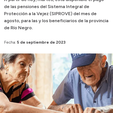
de las pensiones del Sistema Integral de
Presupuesto
Protección a la Vejez (SIPROVE) del mes de
Boletín Oficial
agosto, para las y los beneficiarios de la provincia
Compras y licitaciones
de Río Negro.
Consulta de expedientes
Fecha:
5 de septiembre de 2023
Consulta de pago a proveedores
Convocatorias
Intranet
Login