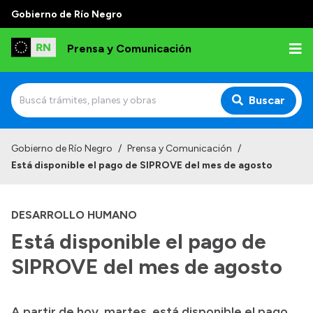
Gobierno de Río Negro
Prensa y Comunicación
Buscar
Inicio
Gobierno de Río Negro
/
Prensa y Comunicación
/
Está disponible el pago de SIPROVE del mes de agosto
Institucional
Autoridades
DESARROLLO HUMANO
Referentes de prensa
Está disponible el pago de
Archivo de noticias
SIPROVE del mes de agosto
A partir de hoy, martes, está disponible el pago
Transparencia