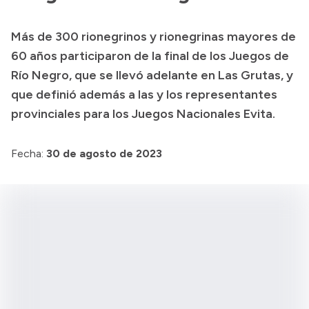
Presupuesto
Más de 300 rionegrinos y rionegrinas mayores de
Boletín Oficial
60 años participaron de la final de los Juegos de
Compras y licitaciones
Río Negro, que se llevó adelante en Las Grutas, y
que definió además a las y los representantes
Consulta de expedientes
provinciales para los Juegos Nacionales Evita.
Consulta de pago a proveedores
Convocatorias
Fecha:
30 de agosto de 2023
Intranet
Login