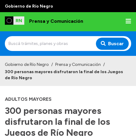
Gobierno de Río Negro
Prensa y Comunicación
Buscar
Inicio
Gobierno de Río Negro
/
Prensa y Comunicación
/
300 personas mayores disfrutaron la final de los Juegos
Institucional
de Río Negro
Autoridades
ADULTOS MAYORES
Referentes de prensa
300 personas mayores
Archivo de noticias
disfrutaron la final de los
Juegos de Río Negro
Transparencia