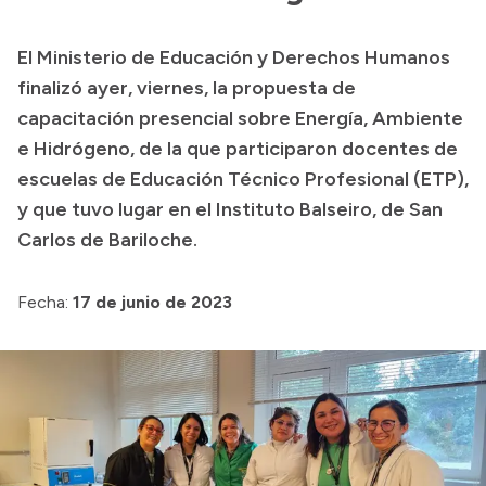
Presupuesto
El Ministerio de Educación y Derechos Humanos
Boletín Oficial
finalizó ayer, viernes, la propuesta de
Compras y licitaciones
capacitación presencial sobre Energía, Ambiente
e Hidrógeno, de la que participaron docentes de
Consulta de expedientes
escuelas de Educación Técnico Profesional (ETP),
Consulta de pago a proveedores
y que tuvo lugar en el Instituto Balseiro, de San
Convocatorias
Carlos de Bariloche.
Intranet
Login
Fecha:
17 de junio de 2023