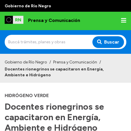
Gobierno de Río Negro
Prensa y Comunicación
Buscar
Inicio
Gobierno de Río Negro
/
Prensa y Comunicación
/
Docentes rionegrinos se capacitaron en Energía,
Institucional
Ambiente e Hidrógeno
Autoridades
HIDRÓGENO VERDE
Referentes de prensa
Docentes rionegrinos se
Archivo de noticias
capacitaron en Energía,
Ambiente e Hidrógeno
Transparencia