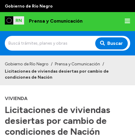
Gobierno de Río Negro
Prensa y Comunicación
Buscar
Inicio
Gobierno de Río Negro
/
Prensa y Comunicación
/
Licitaciones de viviendas desiertas por cambio de
Institucional
condiciones de Nación
Autoridades
VIVIENDA
Referentes de prensa
Licitaciones de viviendas
Archivo de noticias
desiertas por cambio de
condiciones de Nación
Transparencia