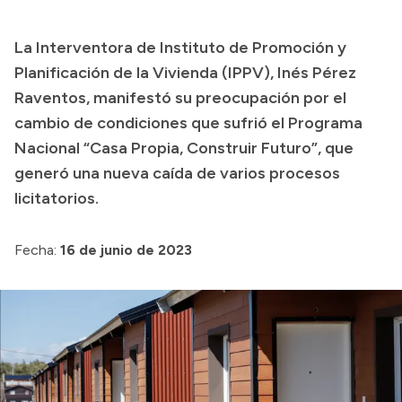
Presupuesto
La Interventora de Instituto de Promoción y
Boletín Oficial
Planificación de la Vivienda (IPPV), Inés Pérez
Compras y licitaciones
Raventos, manifestó su preocupación por el
cambio de condiciones que sufrió el Programa
Consulta de expedientes
Nacional “Casa Propia, Construir Futuro”, que
Consulta de pago a proveedores
generó una nueva caída de varios procesos
Convocatorias
licitatorios.
Intranet
Login
Fecha:
16 de junio de 2023