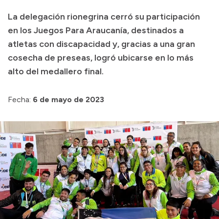
La delegación rionegrina cerró su participación
Presupuesto
en los Juegos Para Araucanía, destinados a
Boletín Oficial
atletas con discapacidad y, gracias a una gran
Compras y licitaciones
cosecha de preseas, logró ubicarse en lo más
Consulta de expedientes
alto del medallero final.
Consulta de pago a proveedores
Convocatorias
Fecha:
6 de mayo de 2023
Intranet
Login