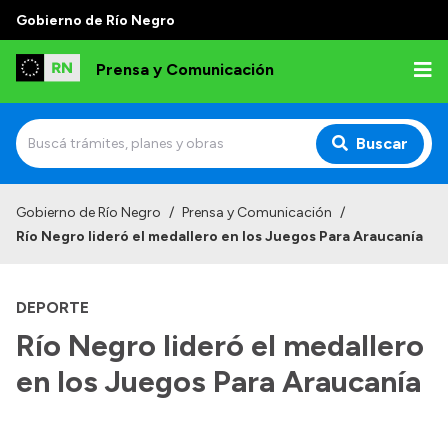
Gobierno de Río Negro
Prensa y Comunicación
Buscar
Inicio
Gobierno de Río Negro
/
Prensa y Comunicación
/
Río Negro lideró el medallero en los Juegos Para Araucanía
Institucional
Autoridades
DEPORTE
Referentes de prensa
Río Negro lideró el medallero
Archivo de noticias
en los Juegos Para Araucanía
Transparencia