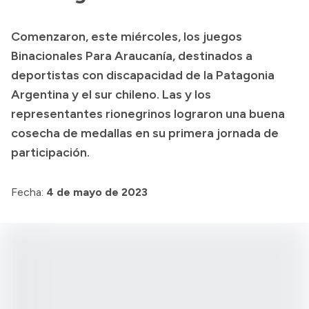
Presupuesto
Comenzaron, este miércoles, los juegos
Boletín Oficial
Binacionales Para Araucanía, destinados a
Compras y licitaciones
deportistas con discapacidad de la Patagonia
Argentina y el sur chileno. Las y los
Consulta de expedientes
representantes rionegrinos lograron una buena
Consulta de pago a proveedores
cosecha de medallas en su primera jornada de
Convocatorias
participación.
Intranet
Login
Fecha:
4 de mayo de 2023