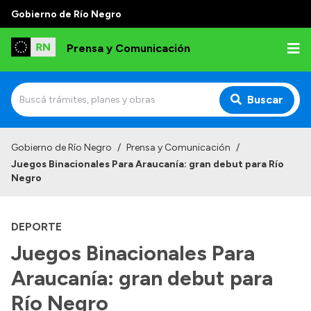
Gobierno de Río Negro
Prensa y Comunicación
Buscar
Inicio
Gobierno de Río Negro
/
Prensa y Comunicación
/
Juegos Binacionales Para Araucanía: gran debut para Río
Institucional
Negro
Autoridades
DEPORTE
Referentes de prensa
Juegos Binacionales Para
Archivo de noticias
Araucanía: gran debut para
Río Negro
Transparencia