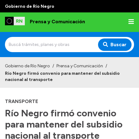
Gobierno de Río Negro
Prensa y Comunicación
Buscar
Inicio
Gobierno de Río Negro
/
Prensa y Comunicación
/
Río Negro firmó convenio para mantener del subsidio
Institucional
nacional al transporte
Autoridades
TRANSPORTE
Referentes de prensa
Río Negro firmó convenio
Archivo de noticias
para mantener del subsidio
nacional al transporte
Transparencia