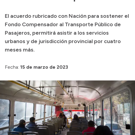
Presupuesto
El acuerdo rubricado con Nación para sostener el
Boletín Oficial
Fondo Compensador al Transporte Público de
Compras y licitaciones
Pasajeros, permitirá asistir a los servicios
urbanos y de jurisdicción provincial por cuatro
Consulta de expedientes
meses más.
Consulta de pago a proveedores
Convocatorias
Fecha:
15 de marzo de 2023
Intranet
Login