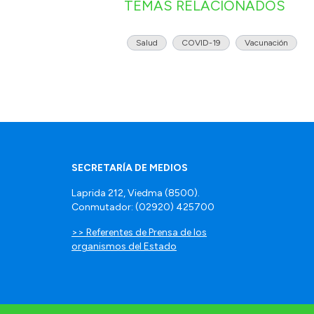
TEMAS RELACIONADOS
Salud
COVID-19
Vacunación
SECRETARÍA DE MEDIOS
Laprida 212, Viedma (8500).
Conmutador: (02920) 425700
>> Referentes de Prensa de los
organismos del Estado