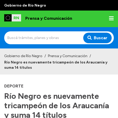
Gobierno de Río Negro
Prensa y Comunicación
Buscar
Inicio
Gobierno de Río Negro
/
Prensa y Comunicación
/
Río Negro es nuevamente tricampeón de los Araucanía y
Institucional
suma 14 títulos
Autoridades
DEPORTE
Referentes de prensa
Río Negro es nuevamente
Archivo de noticias
tricampeón de los Araucanía
y suma 14 títulos
Transparencia