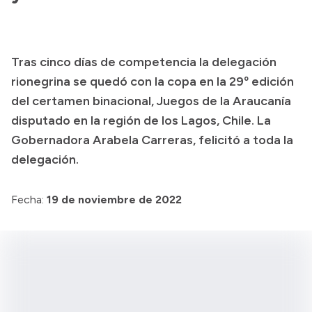
Presupuesto
Boletín Oficial
Tras cinco días de competencia la delegación
Compras y licitaciones
rionegrina se quedó con la copa en la 29º edición
Consulta de expedientes
del certamen binacional, Juegos de la Araucanía
Consulta de pago a proveedores
disputado en la región de los Lagos, Chile. La
Gobernadora Arabela Carreras, felicitó a toda la
Convocatorias
delegación.
Intranet
Login
Fecha:
19 de noviembre de 2022