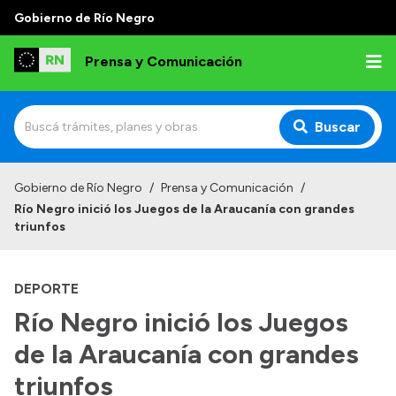
Gobierno de Río Negro
Prensa y Comunicación
Buscar
Inicio
Gobierno de Río Negro
/
Prensa y Comunicación
/
Río Negro inició los Juegos de la Araucanía con grandes
Institucional
triunfos
Autoridades
DEPORTE
Referentes de prensa
Río Negro inició los Juegos
Archivo de noticias
de la Araucanía con grandes
triunfos
Transparencia