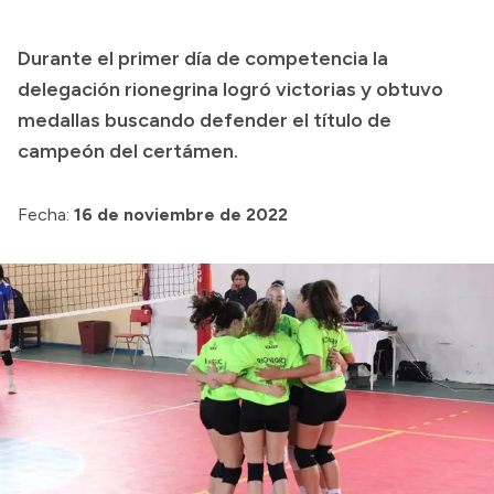
Presupuesto
Durante el primer día de competencia la
Boletín Oficial
delegación rionegrina logró victorias y obtuvo
Compras y licitaciones
medallas buscando defender el título de
campeón del certámen.
Consulta de expedientes
Consulta de pago a proveedores
Fecha:
16 de noviembre de 2022
Convocatorias
Intranet
Login