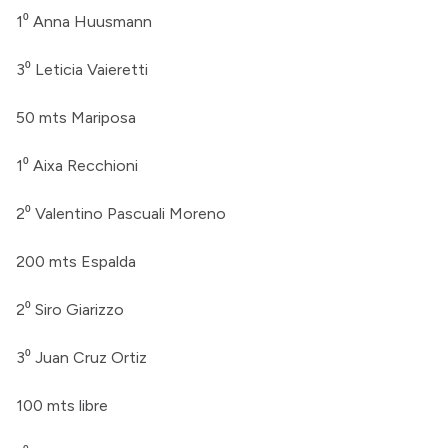
1⁰ Anna Huusmann
3⁰ Leticia Vaieretti
50 mts Mariposa
1⁰ Aixa Recchioni
2⁰ Valentino Pascuali Moreno
200 mts Espalda
2⁰ Siro Giarizzo
3⁰ Juan Cruz Ortiz
100 mts libre