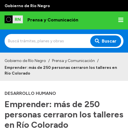
Gobierno de Río Negro
Prensa y Comunicación
Buscar
Inicio
Gobierno de Río Negro
/
Prensa y Comunicación
/
Emprender: más de 250 personas cerraron los talleres en
Institucional
Río Colorado
Autoridades
DESARROLLO HUMANO
Referentes de prensa
Emprender: más de 250
Archivo de noticias
personas cerraron los talleres
en Río Colorado
Transparencia