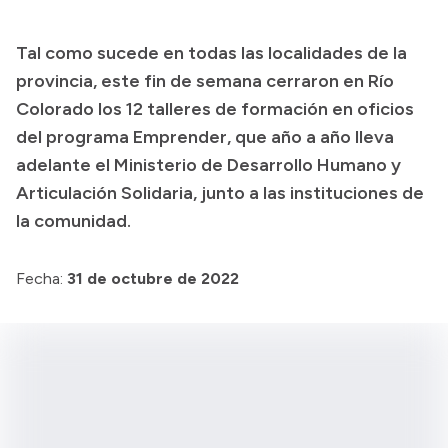
Presupuesto
Tal como sucede en todas las localidades de la
Boletín Oficial
provincia, este fin de semana cerraron en Río
Compras y licitaciones
Colorado los 12 talleres de formación en oficios
del programa Emprender, que año a año lleva
Consulta de expedientes
adelante el Ministerio de Desarrollo Humano y
Consulta de pago a proveedores
Articulación Solidaria, junto a las instituciones de
Convocatorias
la comunidad.
Intranet
Login
Fecha:
31 de octubre de 2022