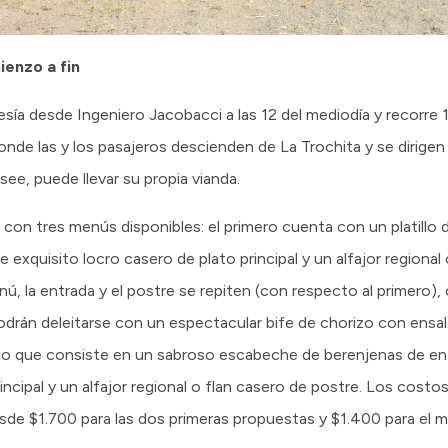
ienzo a fin
esía desde Ingeniero Jacobacci a las 12 del mediodía y recorre 1
nde las y los pasajeros descienden de La Trochita y se dirigen 
see, puede llevar su propia vianda.
án con tres menús disponibles: el primero cuenta con un platillo 
e exquisito locro casero de plato principal y un alfajor regional
, la entrada y el postre se repiten (con respecto al primero), 
n podrán deleitarse con un espectacular bife de chorizo con ensal
no que consiste en un sabroso escabeche de berenjenas de ent
incipal y un alfajor regional o flan casero de postre. Los cost
desde $1.700 para las dos primeras propuestas y $1.400 para el 