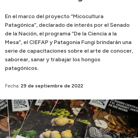
Presupuesto
En el marco del proyecto “Micocultura
Boletín Oficial
Patagónica”, declarado de interés por el Senado
Compras y licitaciones
de la Nación, el programa “De la Ciencia a la
Mesa”, el CIEFAP y Patagonia Fungi brindarán una
Consulta de expedientes
serie de capacitaciones sobre el arte de conocer,
Consulta de pago a proveedores
saborear, sanar y trabajar los hongos
Convocatorias
patagónicos.
Intranet
Login
Fecha:
29 de septiembre de 2022