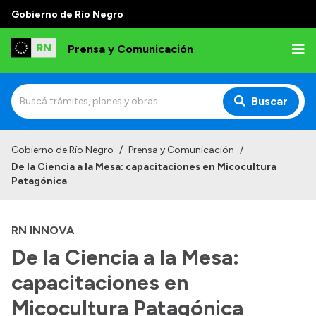
Gobierno de Río Negro
Prensa y Comunicación
Buscar
Inicio
Gobierno de Río Negro
/
Prensa y Comunicación
/
De la Ciencia a la Mesa: capacitaciones en Micocultura
Institucional
Patagónica
Autoridades
RN INNOVA
Referentes de prensa
De la Ciencia a la Mesa:
Archivo de noticias
capacitaciones en
Micocultura Patagónica
Transparencia