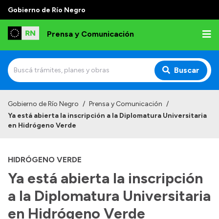
Gobierno de Río Negro
Prensa y Comunicación
Buscar
Inicio
Gobierno de Río Negro
/
Prensa y Comunicación
/
Ya está abierta la inscripción a la Diplomatura Universitaria
Institucional
en Hidrógeno Verde
Autoridades
HIDRÓGENO VERDE
Referentes de prensa
Ya está abierta la inscripción
Archivo de noticias
a la Diplomatura Universitaria
en Hidrógeno Verde
Transparencia