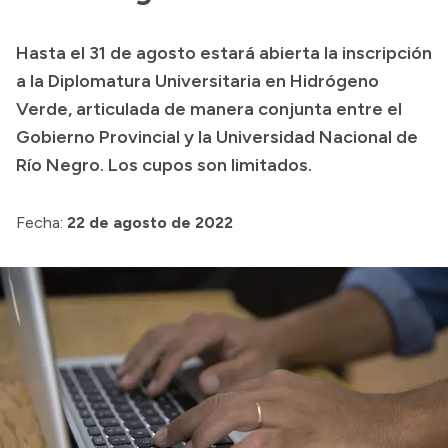
Presupuesto
Hasta el 31 de agosto estará abierta la inscripción
Boletín Oficial
a la Diplomatura Universitaria en Hidrógeno
Compras y licitaciones
Verde, articulada de manera conjunta entre el
Gobierno Provincial y la Universidad Nacional de
Consulta de expedientes
Río Negro. Los cupos son limitados.
Consulta de pago a proveedores
Convocatorias
Fecha:
22 de agosto de 2022
Intranet
Login