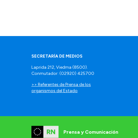
SECRETARÍA DE MEDIOS
Laprida 212, Viedma (8500).
Conmutador: (02920) 425700
>> Referentes de Prensa de los
organismos del Estado
Prensa y Comunicación