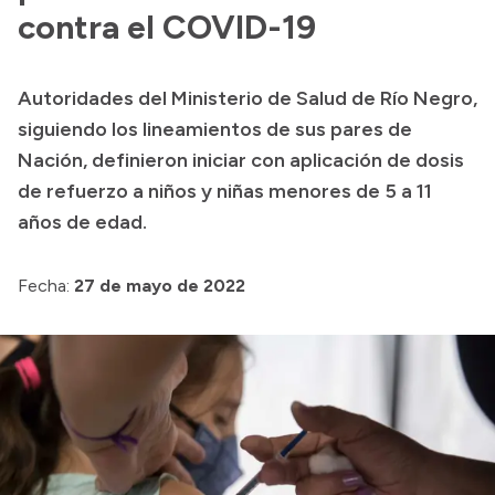
contra el COVID-19
Presupuesto
Boletín Oficial
Autoridades del Ministerio de Salud de Río Negro,
Compras y licitaciones
siguiendo los lineamientos de sus pares de
Consulta de expedientes
Nación, definieron iniciar con aplicación de dosis
Consulta de pago a proveedores
de refuerzo a niños y niñas menores de 5 a 11
años de edad.
Convocatorias
Intranet
Fecha:
27 de mayo de 2022
Login