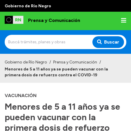
Gobierno de Río Negro
Prensa y Comunicación
Buscar
Inicio
Gobierno de Río Negro
/
Prensa y Comunicación
/
Menores de 5 a 11 años ya se pueden vacunar con la
Institucional
primera dosis de refuerzo contra el COVID-19
Autoridades
VACUNACIÓN
Referentes de prensa
Menores de 5 a 11 años ya se
Archivo de noticias
pueden vacunar con la
primera dosis de refuerzo
Transparencia