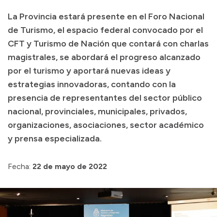
La Provincia estará presente en el Foro Nacional
Presupuesto
de Turismo, el espacio federal convocado por el
Boletín Oficial
CFT y Turismo de Nación que contará con charlas
Compras y licitaciones
magistrales, se abordará el progreso alcanzado
Consulta de expedientes
por el turismo y aportará nuevas ideas y
Consulta de pago a proveedores
estrategias innovadoras, contando con la
presencia de representantes del sector público
Convocatorias
nacional, provinciales, municipales, privados,
Intranet
organizaciones, asociaciones, sector académico
Login
y prensa especializada.
Fecha:
22 de mayo de 2022