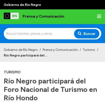
Gobierno de Río Negro
Prensa y Comunicación
Buscar
Inicio
Gobierno de Río Negro
/
Prensa y Comunicación
/
Turismo
/
Río Negro participará del...
Institucional
Autoridades
TURISMO
Referentes de prensa
Río Negro participará del
Archivo de noticias
Foro Nacional de Turismo en
Río Hondo
Transparencia